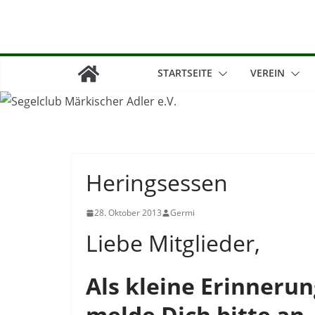
Zum
Inhalt
springen
STARTSEITE
VEREIN
Heringsessen
28. Oktober 2013
Germi
Liebe Mitglieder,
Als kleine Erinnerun
melde Dich bitte an.