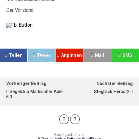
Der Vorstand.
Teilen
Tweet
Anpinnen
Mail
SMS
Vorheriger Beitrag
Nächster Beitrag
Segelclub Märkischer Adler
Stegblick Herbst2
6.0
Bereitgestellt von
WPtouch Mobile Suite for WordPress