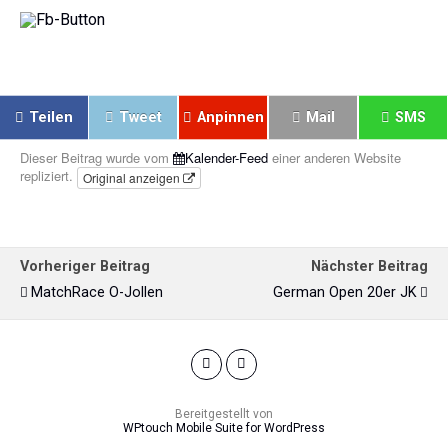
Teilen
Tweet
Anpinnen
Mail
SMS
Dieser Beitrag wurde vom
Kalender-Feed
einer anderen Website
repliziert.
Original anzeigen
Vorheriger Beitrag
Nächster Beitrag
MatchRace O-Jollen
German Open 20er JK
Bereitgestellt von
WPtouch Mobile Suite for WordPress